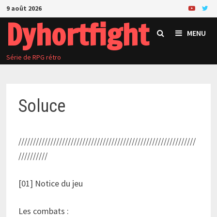
Passer
9 août 2026
au
Dyhortfight
contenu
MENU
Série de RPG rétro
Soluce
/////////////////////////////////////////////////////////////
//////////
[01] Notice du jeu
Les combats :