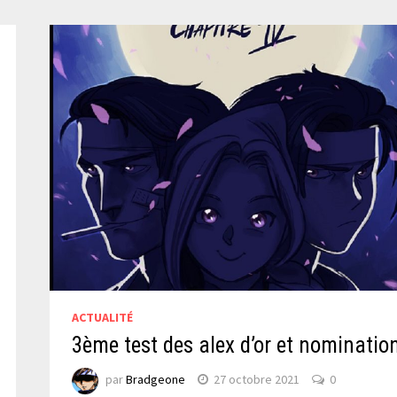
ACTUALITÉ
3ème test des alex d’or et nominatio
par
Bradgeone
27 octobre 2021
0